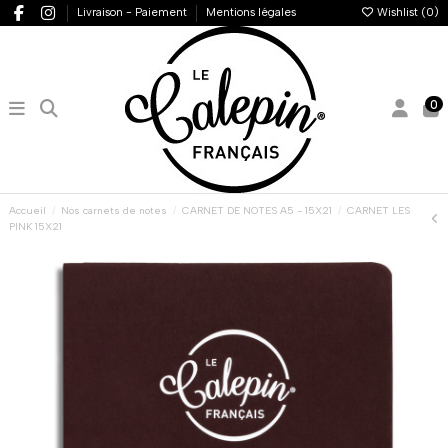
Livraison - Paiement
Mentions légales
Wishlist (
0
)
0
Accueil
Nos carnets de notes
CARNET DE NOTES A5 - 15X21
CARNET LES
PINK 15X21