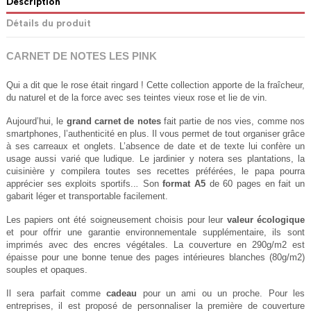
Description
Détails du produit
CARNET DE NOTES LES PINK
Qui a dit que le rose était ringard ! Cette collection apporte de la fraîcheur, 
du naturel et de la force avec ses teintes vieux rose et lie de vin.
Aujourd’hui, le 
grand carnet de notes 
fait partie de nos vies, comme nos 
smartphones, l’authenticité en plus. Il vous permet de tout organiser grâce 
à ses carreaux et onglets. L’absence de date et de texte lui confère un 
usage aussi varié que ludique. Le jardinier y notera ses plantations, la 
cuisinière y compilera toutes ses recettes préférées, le papa pourra 
apprécier ses exploits sportifs..
. 
Son 
format A5
 de 60 pages en fait un 
gabarit léger et transportable facilement.
Les papiers ont été soigneusement choisis pour leur 
valeur écologique
et pour offrir une garantie environnementale supplémentaire, ils sont 
imprimés avec des encres végétales. La couverture en 290g/m2 est 
épaisse pour une bonne tenue des pages intérieures blanches (80g/m2) 
souples et opaques. 
Il sera parfait comme 
cadeau
 pour un ami ou un proche. Pour les 
entreprises, il est proposé de personnaliser la première de couverture 