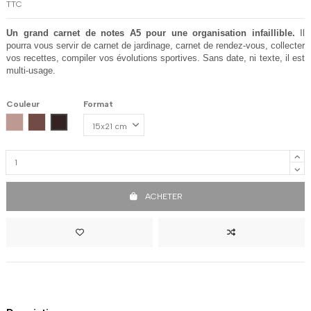
TTC
Un grand carnet de notes A5 pour une organisation infaillible. 
Il 
pourra vous servir de carnet de jardinage, carnet de rendez-vous, collecter 
vos recettes, compiler vos évolutions sportives. Sans date, ni texte, il est 
multi-usage.
Couleur
Format
Vieux rose
Bouton de rose
Lie de vin
ACHETER